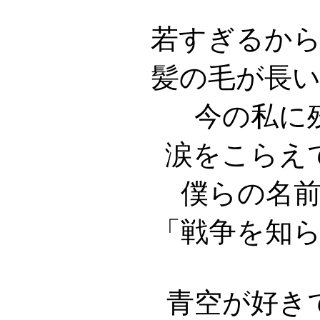
若すぎるか
髪の毛が長
今の私に
涙をこらえ
僕らの名
「戦争を知
青空が好き